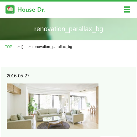
メ
renovation_parallax_bg
TOP
[]
renovation_parallax_bg
2016-05-27