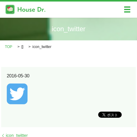
メ
icon_twitter
TOP
[]
icon_twitter
2016-05-30
icon_twitter