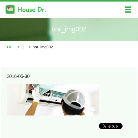
メ
bnr_img002
TOP
[]
bnr_img002
2016-05-30